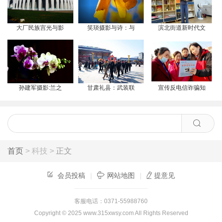
大厂民族宫光与影
笑琰摄影与诗：与
滨北街道新时代文
孙建军摄影:兰之
甘肃礼县：武装联
宣传反电信诈骗知
首页
> 科技 >
正文
会员投稿
|
网站地图
|
提意见
客服电话：0371-55988760
Copyright © 2025
www.315xwsy.com
All Rights Reserved