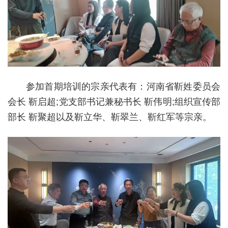
参加首期培训的宗亲代表有：河南省靳姓委员会
会长 靳启超;党支部书记兼秘书长 靳伟明;组织宣传部
部长 靳聚超以及靳立华、靳翠兰、靳红军等宗亲。