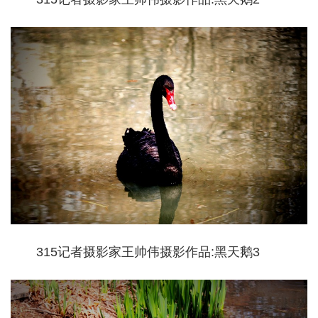
315记者摄影家王帅伟摄影作品:黑天鹅3