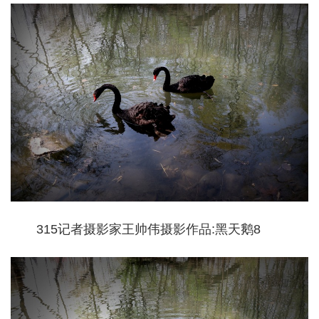
315记者摄影家王帅伟摄影作品:黑天鹅8