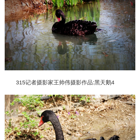
315记者摄影家王帅伟摄影作品:黑天鹅4