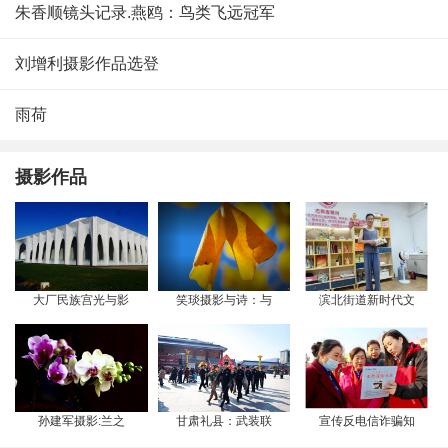
朱香顺镜头记录.燕鸥：鸟类飞远冠军
刘增利摄影作品选登
雨荷
摄影作品
大厂民族宫光与影
笑琰摄影与诗：与
滨北街道新时代文
孙建军摄影:兰之
甘肃礼县：武装联
宣传反电信诈骗知