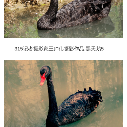
315记者摄影家王帅伟摄影作品:黑天鹅5